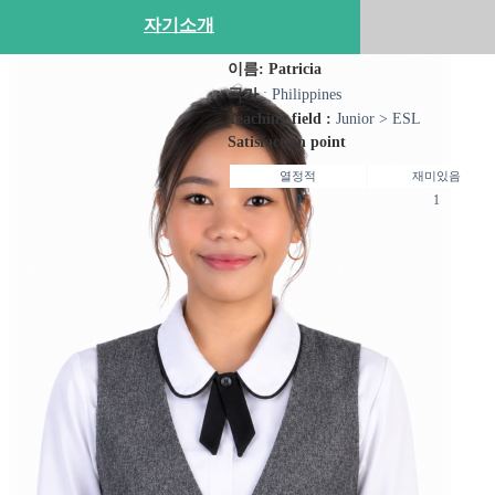
자기소개
이름: Patricia
국가
: Philippines
Teaching field :
Junior > ESL
Satisfaction point
열정적
재미있음
0
1